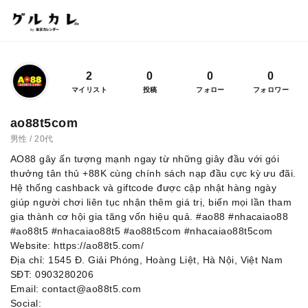
2
0
0
0
マイリスト
投稿
フォロー
フォロワー
ao88t5com
男性 / 20代
AO88 gây ấn tượng mạnh ngay từ những giây đầu với gói
thưởng tân thủ +88K cùng chính sách nạp đầu cực kỳ ưu đãi.
Hệ thống cashback và giftcode được cập nhật hàng ngày
giúp người chơi liên tục nhận thêm giá trị, biến mọi lần tham
gia thành cơ hội gia tăng vốn hiệu quả. #ao88 #nhacaiao88
#ao88t5 #nhacaiao88t5 #ao88t5com #nhacaiao88t5com
Website: https://ao88t5.com/
Địa chỉ: 1545 Đ. Giải Phóng, Hoàng Liệt, Hà Nội, Việt Nam
SĐT: 0903280206
Email: contact@ao88t5.com
Social: