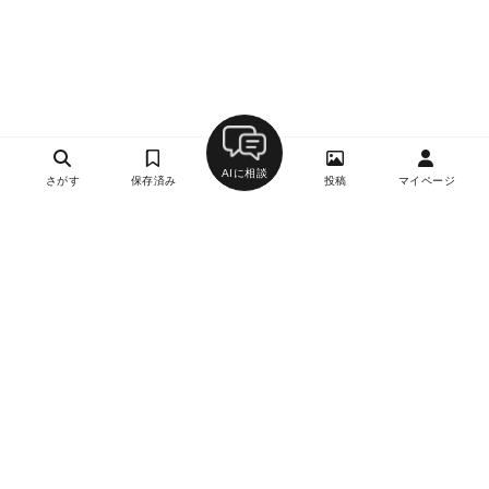
AIに相談
さがす
保存済み
投稿
マイページ