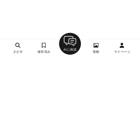
AIに相談
さがす
保存済み
投稿
マイページ