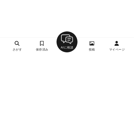
AIに相談
さがす
保存済み
投稿
マイページ