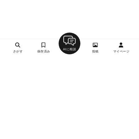
AIに相談
さがす
保存済み
投稿
マイページ