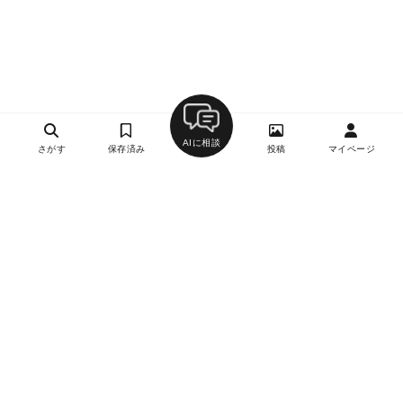
AIに相談
さがす
保存済み
投稿
マイページ