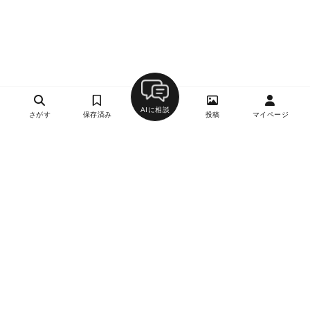
AIに相談
さがす
保存済み
投稿
マイページ