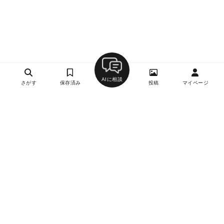
AIに相談
さがす
保存済み
投稿
マイページ