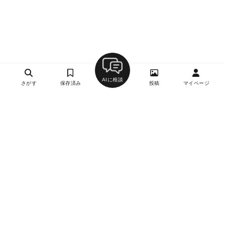
AIに相談
さがす
保存済み
投稿
マイページ