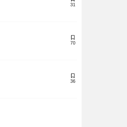
31
70
36