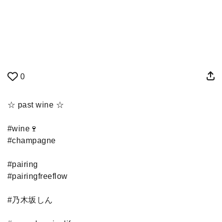
0
☆ past wine ☆
#wine🍷
#champagne
#pairing
#pairingfreeflow
#乃木坂しん