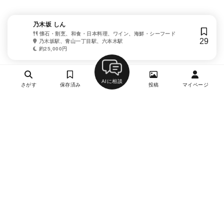
乃木坂 しん
懐石・割烹、和食・日本料理、ワイン、海鮮・シーフード
29
乃木坂駅、青山一丁目駅、六本木駅
約25,000円
AIに相談
さがす
保存済み
投稿
マイページ