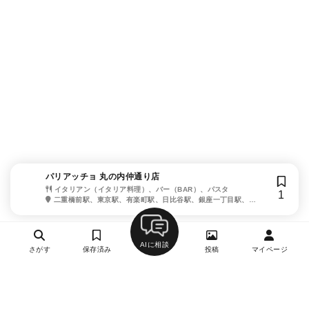
パリアッチョ 丸の内仲通り店
イタリアン（イタリア料理）、バー（BAR）、パスタ
1
二重橋前駅、東京駅、有楽町駅、日比谷駅、銀座一丁目駅、京
橋駅、大手町駅
AIに相談
さがす
保存済み
投稿
マイページ