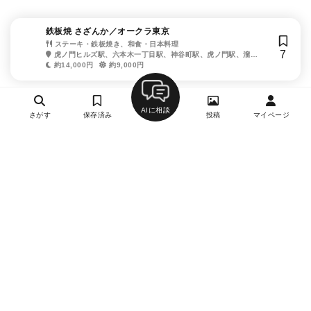
鉄板焼 さざんか／オークラ東京
ステーキ・鉄板焼き、和食・日本料理
7
虎ノ門ヒルズ駅、六本木一丁目駅、神谷町駅、虎ノ門駅、溜池
山王駅、国会議事堂前駅
約14,000円
約9,000円
AIに相談
さがす
保存済み
投稿
マイページ