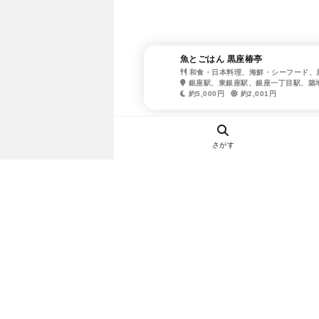
魚とごはん 黒座椿亭
和食・日本料理、海鮮・シーフード、
銀座駅、東銀座駅、銀座一丁目駅、築
約5,000円
約2,001円
さがす
ヘルプ・お問い合わせ
エリア別デートにおすすめのレスト