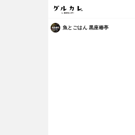
魚とごはん 黒座椿亭