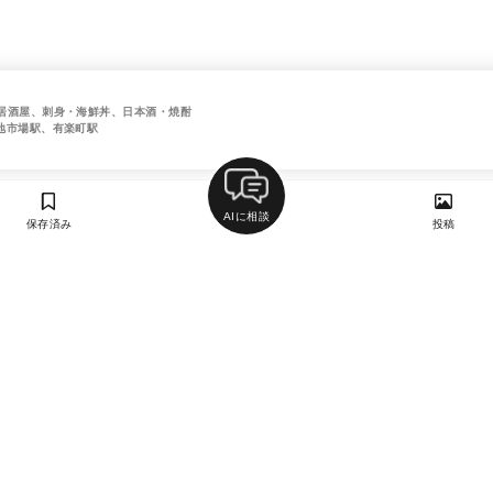
居酒屋、刺身・海鮮丼、日本酒・焼酎
地市場駅、有楽町駅
AIに相談
保存済み
投稿
ラン