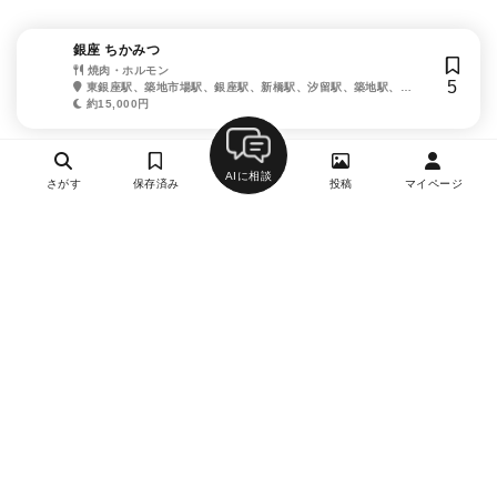
銀座 ちかみつ
焼肉・ホルモン
5
東銀座駅、築地市場駅、銀座駅、新橋駅、汐留駅、築地駅、銀
座一丁目駅
約15,000円
AIに相談
さがす
保存済み
投稿
マイページ