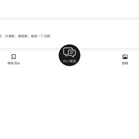
駅、汐留駅、築地駅、銀座一丁目駅
AIに相談
保存済み
投稿
ラン