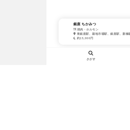
銀座 ちかみつ
焼肉・ホルモン
東銀座駅、築地市場駅、銀座駅、新橋
約15,000円
さがす
ヘルプ・お問い合わせ
エリア別デートにおすすめのレスト