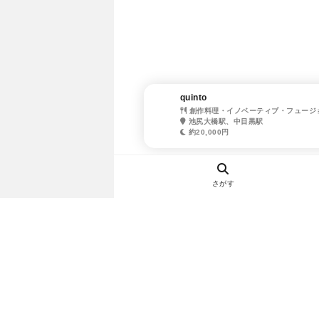
quinto
創作料理・イノベーティブ・フュージ
池尻大橋駅、中目黒駅
約20,000円
さがす
ヘルプ・お問い合わせ