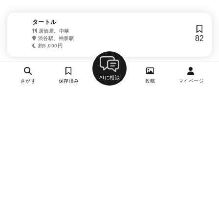
タートル
居酒屋、中華
82
渋谷駅、神泉駅
約5,000円
AIに相談
さがす
保存済み
投稿
マイページ