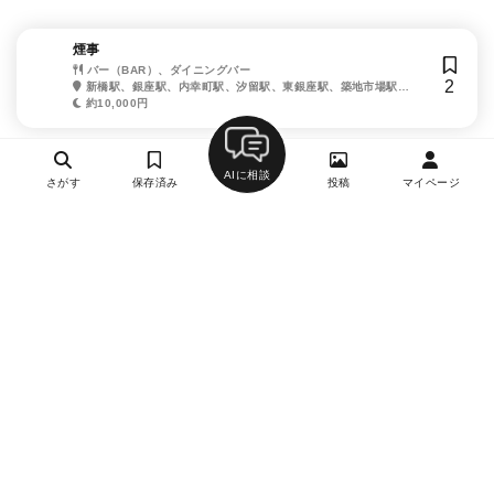
煙事
バー（BAR）、ダイニングバー
2
新橋駅、銀座駅、内幸町駅、汐留駅、東銀座駅、築地市場駅、
日比谷駅
約10,000円
AIに相談
さがす
保存済み
投稿
マイページ