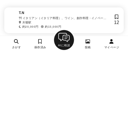
T.N
イタリアン（イタリア料理）、ワイン、創作料理・イノベーテ
12
ィブ・フュージョン、パスタ
木場駅
約20,000円
約15,000円
AIに相談
さがす
保存済み
投稿
マイページ