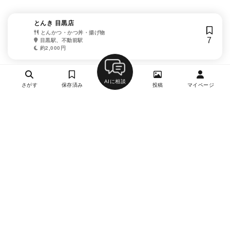
とんき 目黒店
とんかつ・かつ丼・揚げ物
7
目黒駅、不動前駅
約2,000円
AIに相談
さがす
保存済み
投稿
マイページ