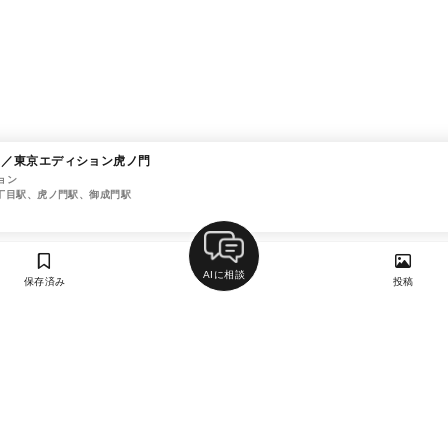
ラス／東京エディション虎ノ門
ョン
丁目駅、虎ノ門駅、御成門駅
AIに相談
保存済み
投稿