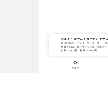
ジェイド ルーム + ガーデン テ
創作料理・イノベーティブ・フュージ
神谷町駅、虎ノ門ヒルズ駅、六本木一
約20,000円
約13,000円
さがす
ヘルプ・お問い合わせ