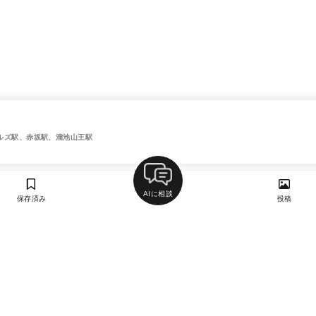
ルズ駅、赤坂駅、溜池山王駅
AIに相談
保存済み
投稿