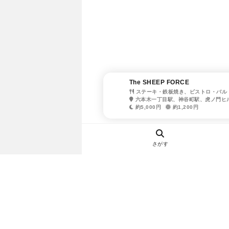
The SHEEP FORCE
ステーキ・鉄板焼き、ビストロ・バル
六本木一丁目駅、神谷町駅、虎ノ門ヒ
約5,000円
約1,200円
さがす
ヘルプ・お問い合わせ