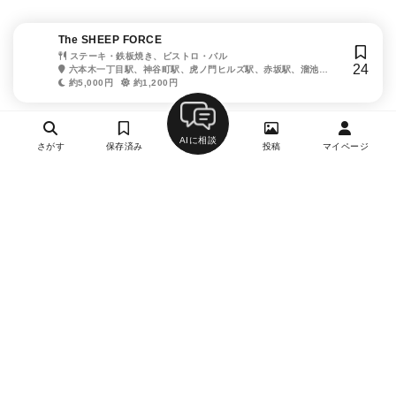
The SHEEP FORCE
ステーキ・鉄板焼き、ビストロ・バル
24
六本木一丁目駅、神谷町駅、虎ノ門ヒルズ駅、赤坂駅、溜池山
王駅
約5,000円
約1,200円
AIに相談
さがす
保存済み
投稿
マイページ