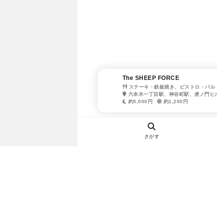
The SHEEP FORCE
ステーキ・鉄板焼き、ビストロ・バル
六本木一丁目駅、神谷町駅、虎ノ門ヒ
約5,000円
約1,200円
さがす
ヘルプ・お問い合わせ