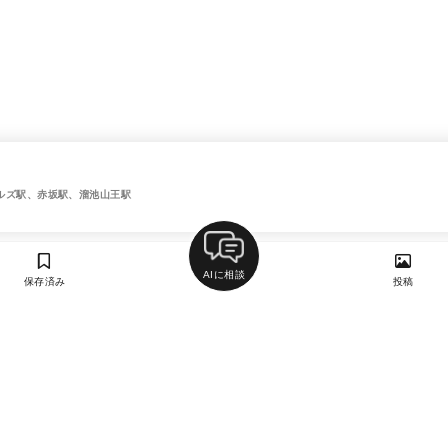
ルズ駅、赤坂駅、溜池山王駅
AIに相談
保存済み
投稿