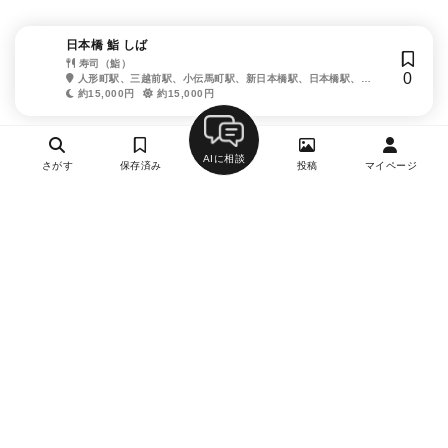
日本橋 鮨 しば
寿司（鮨）
0
人形町駅、三越前駅、小伝馬町駅、新日本橋駅、日本橋駅、茅
場町駅、水天宮前駅、馬喰横山駅
約15,000円
約15,000円
AIに相談
さがす
保存済み
投稿
マイページ