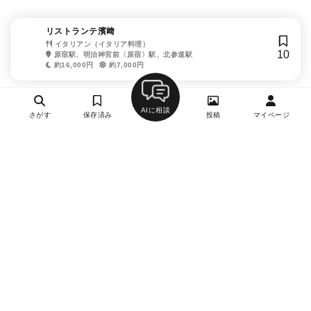
リストランテ濱﨑
イタリアン（イタリア料理）
10
原宿駅、明治神宮前〈原宿〉駅、北参道駅
約16,000円
約7,000円
AIに相談
さがす
保存済み
投稿
マイページ