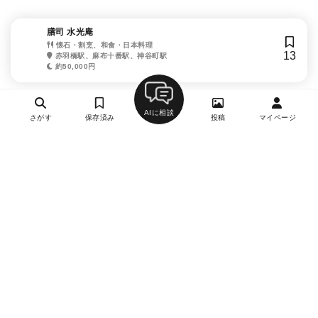
膳司 水光庵
懐石・割烹、和食・日本料理
13
赤羽橋駅、麻布十番駅、神谷町駅
約50,000円
AIに相談
さがす
保存済み
投稿
マイページ