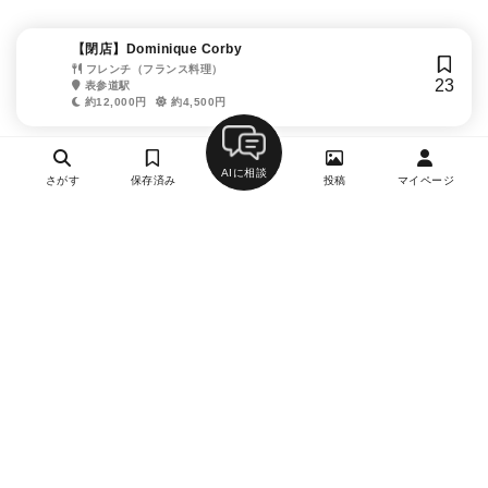
【閉店】Dominique Corby
フレンチ（フランス料理）
23
表参道駅
約12,000円
約4,500円
AIに相談
さがす
保存済み
投稿
マイページ