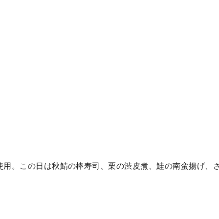
使用。この日は秋鯖の棒寿司、栗の渋皮煮、鮭の南蛮揚げ、