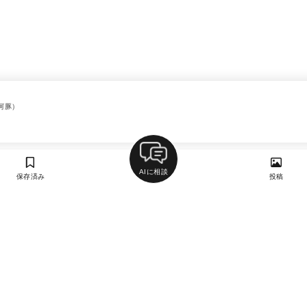
河豚）
AIに相談
保存済み
投稿