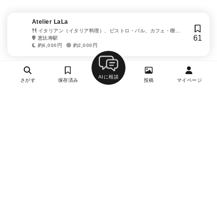
Atelier LaLa
イタリアン（イタリア料理）、ビストロ・バル、カフェ・喫茶
61
店
恵比寿駅
約6,000円
約2,000円
AIに相談
さがす
保存済み
投稿
マイページ