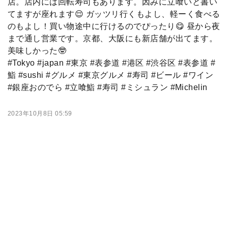
店。店内には回転寿司もあります。因みに立喰いと書い
てますが座れます😌 ガッツリ行くもよし、軽ーく食べる
のもよし！買い物途中に行けるのでぴったり😋 昼から夜
まで通し営業です。京都、大阪にも新店舗が出てます。
美味しかった🤓
#Tokyo #japan #東京 #表参道 #港区 #渋谷区 #表参道 #
鮨 #sushi #グルメ #東京グルメ #寿司 #ビール #ワイン
#銀座おのでら #立喰鮨 #寿司 #ミシュラン #Michelin
2023年10月8日 05:59