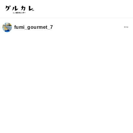
fumi_gourmet_7