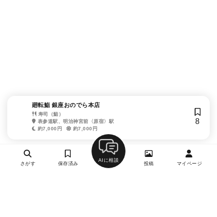
廻転鮨 銀座おのでら本店
寿司（鮨）
8
表参道駅、明治神宮前〈原宿〉駅
約7,000円
約7,000円
AIに相談
さがす
保存済み
投稿
マイページ