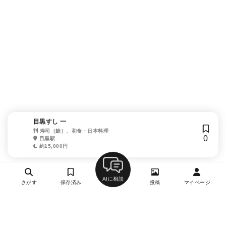
目黒すし 一
寿司（鮨）、和食・日本料理
0
目黒駅
約15,000円
AIに相談
さがす
保存済み
投稿
マイページ