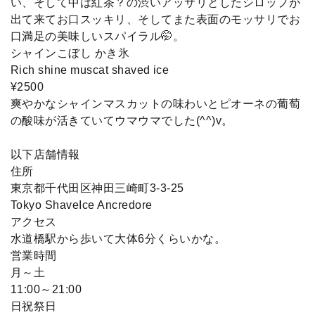
い、そして中は紅茶？の渋いアッサリとしたシロップが
出て来てお口スッキリ、そしてまた表面のモッサリでお
口満足の美味しいスパイラル🤭。
シャインこぼし かき氷
Rich shine muscat shaved ice
¥2500
爽やかなシャインマスカットの味わいとピオーネの葡萄
の酸味が活きていてウマウマでした(^^)v。
以下店舗情報
住所
東京都千代田区神田三崎町3-3-25
Tokyo ShaveIce Ancredore
アクセス
水道橋駅から歩いて大体6分くらいかな。
営業時間
月～土
11:00～21:00
日祝祭日