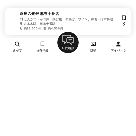
銀座六覺燈 麻布十番店
とんかつ・かつ丼・揚げ物、串揚げ、ワイン、和食・日本料理
3
六本木駅、麻布十番駅
約13,000円
約4,500円
AIに相談
さがす
保存済み
投稿
マイページ