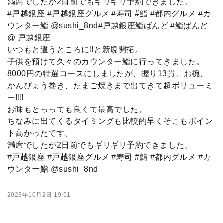
満席でしたが2日前でもギリギリ予約できました。
#戸越銀座 #戸越銀座グルメ #寿司 #鮨 #都内グルメ #カ
ウンター鮨 @sushi_8nd#戸越銀座鮨ばんど #鮨ばんど
@ 戸越銀座
いつもと違うところに‼︎と新規開拓。
子供を預けて久々のカウンター鮨に行ってきました。
8000円の特選コースにしましたが、握り13貫、お椀、
かんぴょう巻き、たまご焼きまで出てきて超ボリューミ
ー‼︎‼︎
お味もとっっても良くて最高でした。
ちなみに出てくるタイミングも比較的早くそこもポイン
ト高かったです。
満席でしたが2日前でもギリギリ予約できました。
#戸越銀座 #戸越銀座グルメ #寿司 #鮨 #都内グルメ #カ
ウンター鮨 @sushi_8nd
2023年10月2日 19:51