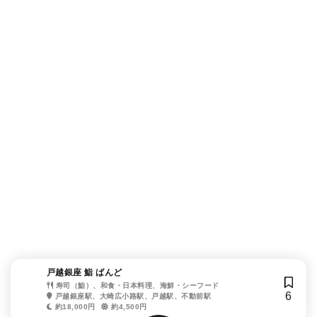
戸越銀座 鮨 ばんど
寿司（鮨）、和食・日本料理、海鮮・シーフード
6
戸越銀座駅、大崎広小路駅、戸越駅、不動前駅
約18,000円
約4,500円