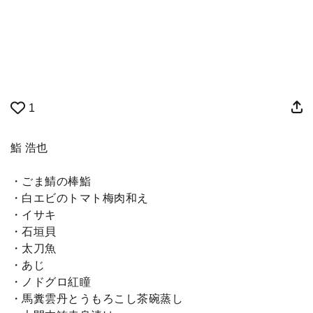
1
鮨 浩也
・ごま鯖の棒鮨
・白エビのトマト梅肉和え
・イサキ
・石垣貝
・太刀魚
・あじ
・ノドグロ紅瞳
・馬糞雲丹とうもろこし茶碗蒸し