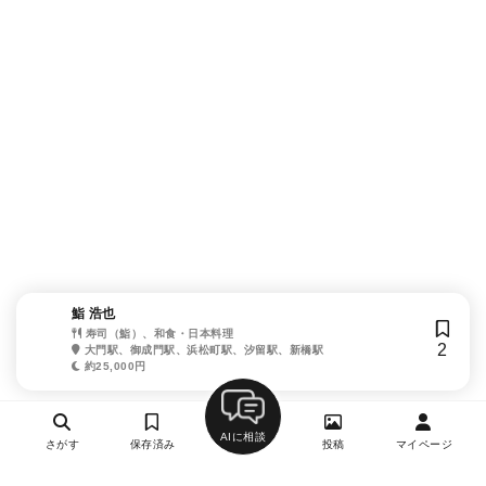
鮨 浩也
寿司（鮨）、和食・日本料理
2
大門駅、御成門駅、浜松町駅、汐留駅、新橋駅
約25,000円
AIに相談
さがす
保存済み
投稿
マイページ