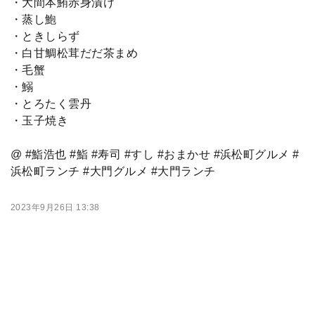
・大間本鮪赤身漬け
・蒸し鮑
・ときしらず
・白甘鯛松茸だだ茶まめ
・毛蟹
・鰯
・とろたく雲丹
・玉子焼き
@ #鮨浩也 #鮨 #寿司 #すし #おまかせ #浜松町グルメ #
浜松町ランチ #大門グルメ #大門ランチ
2023年9月26日 13:38