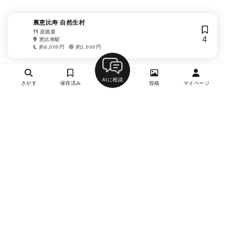
裏恵比寿 自然生村
居酒屋
4
恵比寿駅
約4,000円
約1,000円
AIに相談
さがす
保存済み
投稿
マイページ