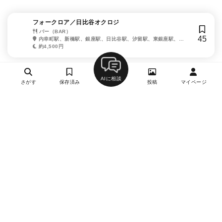
フォークロア／日比谷オクロジ
バー（BAR）
45
内幸町駅、新橋駅、銀座駅、日比谷駅、汐留駅、東銀座駅、有
楽町駅
約4,500円
AIに相談
さがす
保存済み
投稿
マイページ