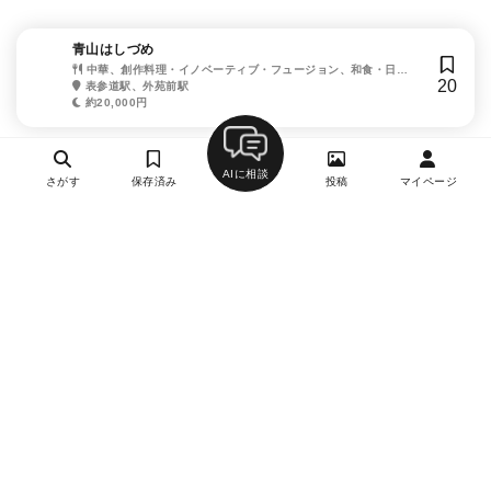
青山はしづめ
中華、創作料理・イノベーティブ・フュージョン、和食・日本
20
料理
表参道駅、外苑前駅
約20,000円
AIに相談
さがす
保存済み
投稿
マイページ