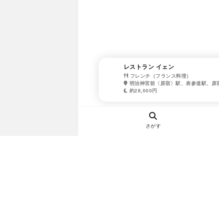
レストラン イェン
フレンチ（フランス料理）
明治神宮前〈原宿〉駅、表参道駅、原
約28,000円
さがす
ヘルプ・お問い合わせ