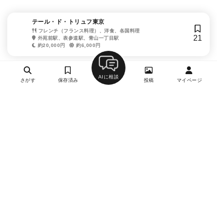
テール・ド・トリュフ東京
フレンチ（フランス料理）、洋食、各国料理
21
外苑前駅、表参道駅、青山一丁目駅
約20,000円
約6,000円
AIに相談
さがす
保存済み
投稿
マイページ