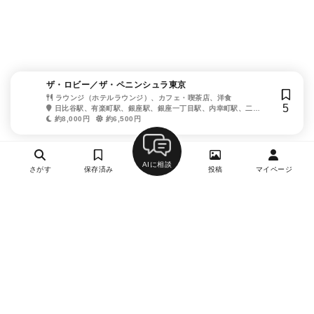
ザ・ロビー／ザ・ペニンシュラ東京
ラウンジ（ホテルラウンジ）、カフェ・喫茶店、洋食
5
日比谷駅、有楽町駅、銀座駅、銀座一丁目駅、内幸町駅、二重
橋前駅
約8,000円
約6,500円
AIに相談
さがす
保存済み
投稿
マイページ