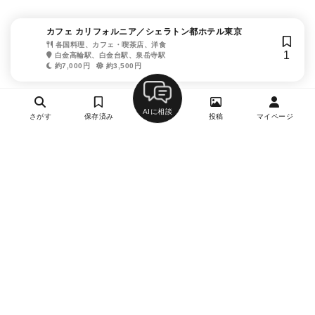
カフェ カリフォルニア／シェラトン都ホテル東京
各国料理、カフェ・喫茶店、洋食
1
白金高輪駅、白金台駅、泉岳寺駅
約7,000円
約3,500円
AIに相談
さがす
保存済み
投稿
マイページ