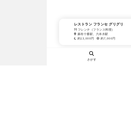
レストラン フランセ グリグリ
フレンチ（フランス料理）
麻布十番駅、六本木駅
約13,000円
約7,000円
さがす
ヘルプ・お問い合わせ
エリア別デートにおすすめのレスト