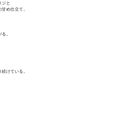
スジと
の甘め仕立て。
がる。
、
り続けている。
。