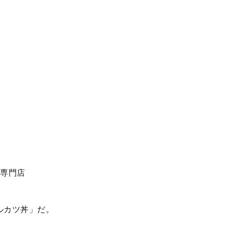
つ専門店
ルカツ丼」だ。