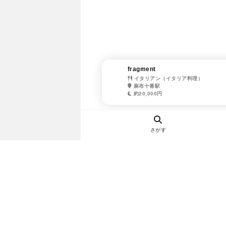
fragment
イタリアン（イタリア料理）
麻布十番駅
約20,000円
さがす
ヘルプ・お問い合わせ