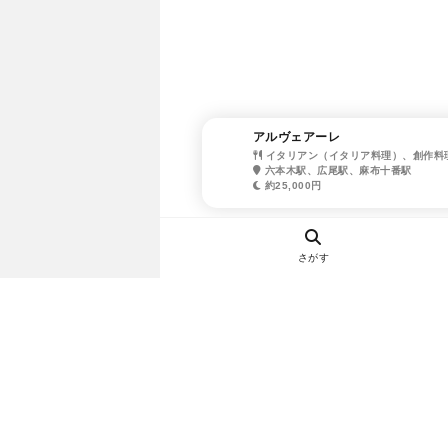
アルヴェアーレ
イタリアン（イタリア料理）、創作料
六本木駅、広尾駅、麻布十番駅
約25,000円
さがす
ヘルプ・お問い合わせ