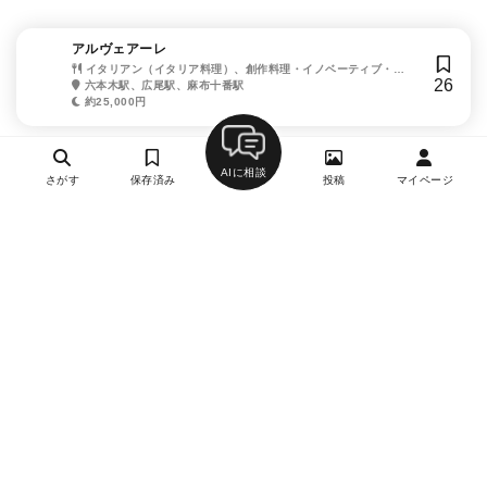
アルヴェアーレ
イタリアン（イタリア料理）、創作料理・イノベーティブ・フ
26
ュージョン
六本木駅、広尾駅、麻布十番駅
約25,000円
AIに相談
さがす
保存済み
投稿
マイページ