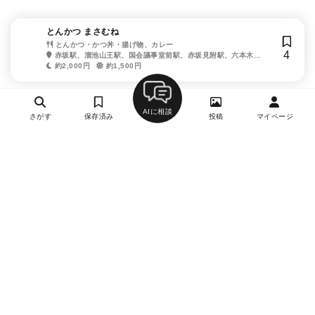
とんかつ まさむね
とんかつ・かつ丼・揚げ物、カレー
4
赤坂駅、溜池山王駅、国会議事堂前駅、赤坂見附駅、六本木一
丁目駅、永田町駅
約2,000円
約1,500円
AIに相談
さがす
保存済み
投稿
マイページ